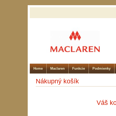
Home
Maclaren
Funkcie
Podmienky
Nákupný košík
Váš ko